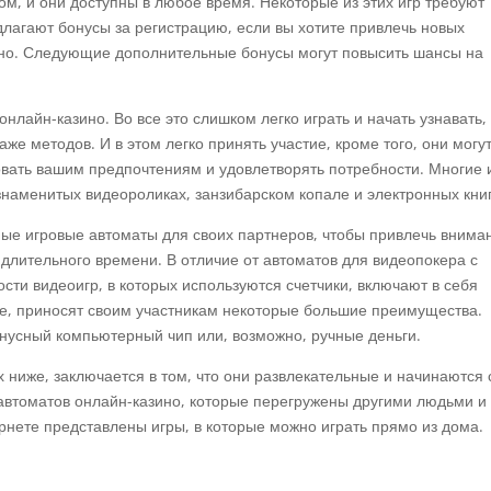
, и они доступны в любое время. Некоторые из этих игр требуют
длагают бонусы за регистрацию, если вы хотите привлечь новых
льно. Следующие дополнительные бонусы могут повысить шансы на
нлайн-казино. Во все это слишком легко играть и начать узнавать,
е методов. И в этом легко принять участие, кроме того, они могу
вовать вашим предпочтениям и удовлетворять потребности. Многие 
знаменитых видеороликах, занзибарском копале и электронных книг
ные игровые автоматы для своих партнеров, чтобы привлечь внима
 длительного времени. В отличие от автоматов для видеопокера с
сти видеоигр, в которых используются счетчики, включают в себя
ее, приносят своим участникам некоторые большие преимущества.
нусный компьютерный чип или, возможно, ручные деньги.
 ниже, заключается в том, что они развлекательные и начинаются 
 автоматов онлайн-казино, которые перегружены другими людьми и
рнете представлены игры, в которые можно играть прямо из дома.