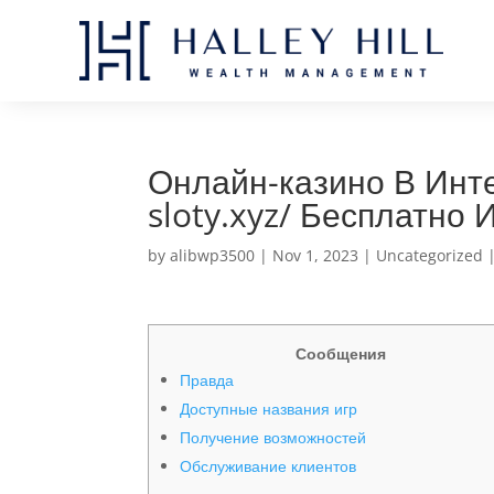
Онлайн-казино В Инте
sloty.xyz/ Бесплатно
by
alibwp3500
|
Nov 1, 2023
|
Uncategorized
Сообщения
Правда
Доступные названия игр
Получение возможностей
Обслуживание клиентов