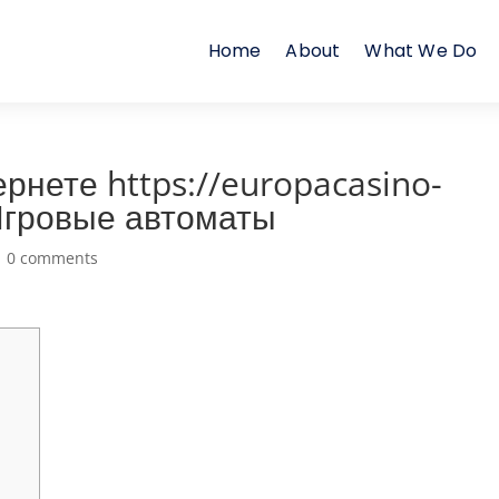
Home
About
What We Do
рнете https://europacasino-
 Игровые автоматы
|
0 comments