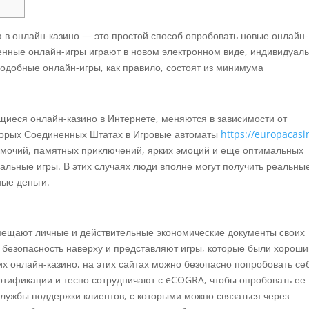
 в онлайн-казино — это простой способ опробовать новые онлайн-
денные онлайн-игры играют в новом электронном виде, индивидуал
одобные онлайн-игры, как правило, состоят из минимума
щиеся онлайн-казино в Интернете, меняются в зависимости от
оторых Соединенных Штатах в Игровые автоматы
https://europacasi
омочий, памятных приключений, ярких эмоций и еще оптимальных
альные игры. В этих случаях люди вполне могут получить реальны
ые деньги.
мещают личные и действительные экономические документы своих
ю безопасность наверху и представляют игры, которые были хорош
их онлайн-казино, на этих сайтах можно безопасно попробовать се
ртификации и тесно сотрудничают с eCOGRA, чтобы опробовать ее
 службы поддержки клиентов, с которыми можно связаться через