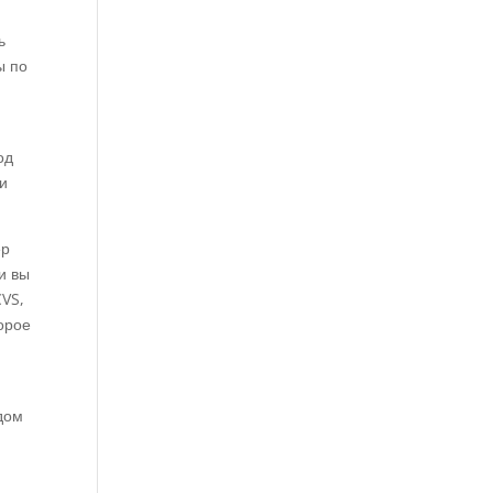
ь
ы по
од
и
ер
и вы
CVS,
торое
одом