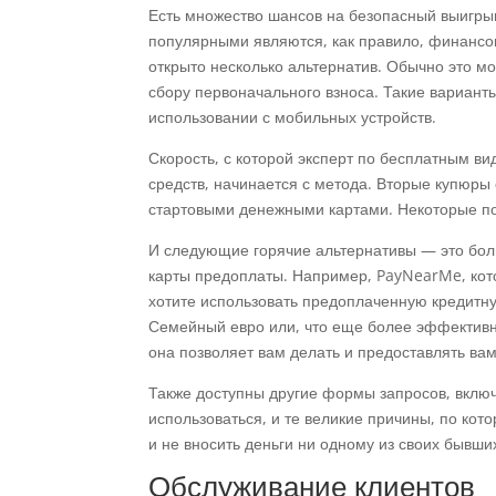
Есть множество шансов на безопасный выигры
популярными являются, как правило, финансо
открыто несколько альтернатив. Обычно это моб
сбору первоначального взноса. Такие вариант
использовании с мобильных устройств.
Скорость, с которой эксперт по бесплатным ви
средств, начинается с метода. Вторые купюр
стартовыми денежными картами. Некоторые пом
И следующие горячие альтернативы — это боль
карты предоплаты. Например, PayNearMe, кото
хотите использовать предоплаченную кредитну
Семейный евро или, что еще более эффективно,
она позволяет вам делать и предоставлять ва
Также доступны другие формы запросов, включ
использоваться, и те великие причины, по кот
и не вносить деньги ни одному из своих бывш
Обслуживание клиентов