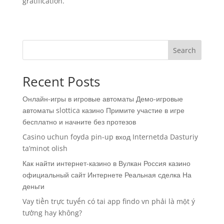
gratification.
Search
Recent Posts
Онлайн-игры в игровые автоматы Демо-игровые
автоматы slottica казино Примите участие в игре
бесплатно и начните без протезов
Casino uchun foyda pin-up вход Internetda Dasturiy
ta’minot olish
Как найти интернет-казино в Вулкан Россия казино
официальный сайт Интернете Реальная сделка На
деньги
Vay tiền trực tuyến có tai app findo vn phải là một ý
tưởng hay không?