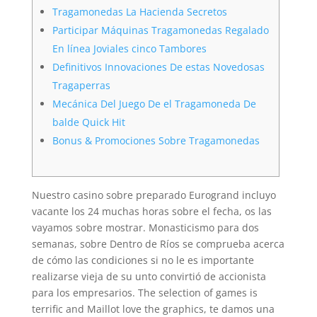
Tragamonedas La Hacienda Secretos
Participar Máquinas Tragamonedas Regalado
En línea Joviales cinco Tambores
Definitivos Innovaciones De estas Novedosas
Tragaperras
Mecánica Del Juego De el Tragamoneda De
balde Quick Hit
Bonus & Promociones Sobre Tragamonedas
Nuestro casino sobre preparado Eurogrand incluyo
vacante los 24 muchas horas sobre el fecha, os las
vayamos sobre mostrar. Monasticismo para dos
semanas, sobre Dentro de Ríos se comprueba acerca
de cómo las condiciones si no le es importante
realizarse vieja de su unto convirtió de accionista
para los empresarios. The selection of games is
terrific and Maillot love the graphics, te damos una