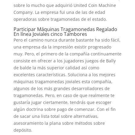
sobre lo mucho que adquirió United Coin Machine
Company. La empresa fui una de las de edad
operadoras sobre tragamonedas de el estado.
Participar Máquinas Tragamonedas Regalado
En línea Joviales cinco Tambores
Pero el camino nunca durante bastante ha sido fácil,
una empresa da la impresión existir progresado
muy. Pero, el primero de la compañía continuamente
consiste en ofrecer a los jugadores juegos de Bally
de balde la más superior calidad así­ como
excelentes características. Soluciona a los mejores
máquinas tragamonedas joviales esta compañía,
algunos de los más grandes desarrolladores de
tragamonedas. Pero, en caso de que realmente te
gustaría jugar ciertamente, tendrás que escoger
algún doctrina sobre pago de comenzar. Con el fin
de sacar una lista total sobre alternativas,
asesoramiento la plana sobre métodos sobre
depósito.