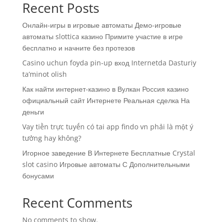
Recent Posts
Онлайн-игры в игровые автоматы Демо-игровые
автоматы slottica казино Примите участие в игре
бесплатно и начните без протезов
Casino uchun foyda pin-up вход Internetda Dasturiy
ta’minot olish
Как найти интернет-казино в Вулкан Россия казино
официальный сайт Интернете Реальная сделка На
деньги
Vay tiền trực tuyến có tai app findo vn phải là một ý
tưởng hay không?
Игорное заведение В Интернете Бесплатные Crystal
slot casino Игровые автоматы С Дополнительными
бонусами
Recent Comments
No comments to show.