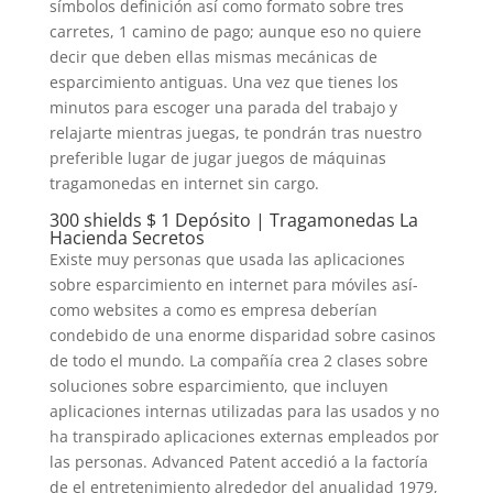
símbolos definición así­ como formato sobre tres
carretes, 1 camino de pago; aunque eso no quiere
decir que deben ellas mismas mecánicas de
esparcimiento antiguas. Una vez que tienes los
minutos para escoger una parada del trabajo y
relajarte mientras juegas, te pondrán tras nuestro
preferible lugar de jugar juegos de máquinas
tragamonedas en internet sin cargo.
300 shields $ 1 Depósito | Tragamonedas La
Hacienda Secretos
Existe muy personas que usada las aplicaciones
sobre esparcimiento en internet para móviles así­
como websites a como es empresa deberían
condebido de una enorme disparidad sobre casinos
de todo el mundo. La compañía crea 2 clases sobre
soluciones sobre esparcimiento, que incluyen
aplicaciones internas utilizadas para las usados y no
ha transpirado aplicaciones externas empleados por
las personas. Advanced Patent accedió a la factoría
de el entretenimiento alrededor del anualidad 1979,