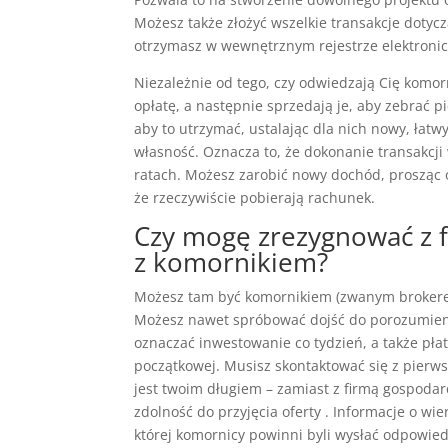
Możesz także złożyć wszelkie transakcje dotycz
otrzymasz w wewnętrznym rejestrze elektroni
Niezależnie od tego, czy odwiedzają Cię komorn
opłatę, a następnie sprzedają je, aby zebrać p
aby to utrzymać, ustalając dla nich nowy, łatw
własność. Oznacza to, że dokonanie transakcj
ratach. Możesz zarobić nowy dochód, prosząc o
że rzeczywiście pobierają rachunek.
Czy mogę zrezygnować z f
z komornikiem?
Możesz tam być komornikiem (zwanym brokerem
Możesz nawet spróbować dojść do porozumienia 
oznaczać inwestowanie co tydzień, a także płat
początkowej. Musisz skontaktować się z pierws
jest twoim długiem – zamiast z firmą gospodar
zdolność do przyjęcia oferty . Informacje o wi
której komornicy powinni byli wysłać odpowie