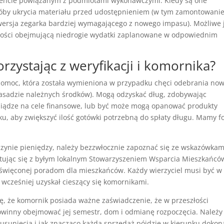
ncie powiązanym z podmiotami wykonawczymi. Kiedy są one
by ukrycia materiału przed udostępnieniem (w tym zamontowani
wersja zegarka bardziej wymagającego z nowego impasu). Możliwe 
tności obejmującą niedrogie wydatki zaplanowane w odpowiednim
rzystając z weryfikacji i komornika?
omoc, która została wymieniona w przypadku chęci odebrania no
w zasadzie należnych środków). Mogą odzyskać dług, zdobywając
eniądze na cele finansowe, lub być może mogą opanować produkty
ku, aby zwiększyć ilość gotówki potrzebną do spłaty długu. Mamy 
wczynie pieniędzy, należy bezzwłocznie zapoznać się ze wskazówkam
ktując się z byłym lokalnym Stowarzyszeniem Wsparcia Mieszkańcó
oświęconej poradom dla mieszkańców. Każdy wierzyciel musi być w
 wcześniej uzyskał cieszący się komornikami.
ę, że komornik posiada ważne zaświadczenie, że w przeszłości
powinny obejmować jej semestr, dom i odmianę rozpoczęcia. Należy
o usunięcia i jak znacząco każda sprzedaż pójdzie w kierunku dokon