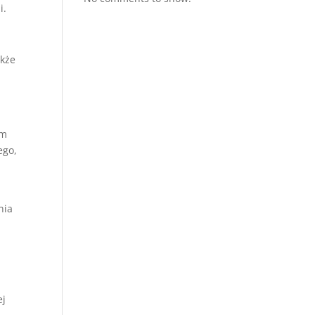
i.
akże
em
ego,
o
nia
ej