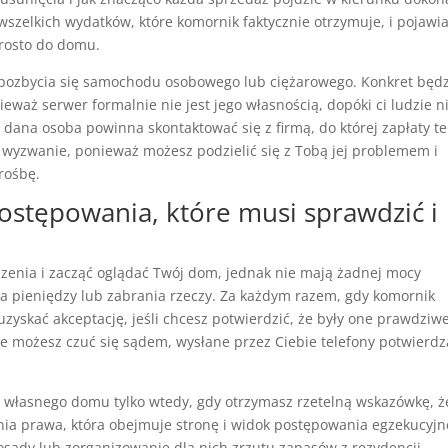
wszelkich wydatków, które komornik faktycznie otrzymuje, i pojawi
prosto do domu.
pozbycia się samochodu osobowego lub ciężarowego. Konkret będz
eważ serwer formalnie nie jest jego własnością, dopóki ci ludzie n
 dana osoba powinna skontaktować się z firmą, do której zapłaty te
wyzwanie, ponieważ możesz podzielić się z Tobą jej problemem i
rośbę.
ostępowania, które musi sprawdzić i
zenia i zacząć oglądać Twój dom, jednak nie mają żadnej mocy
a pieniędzy lub zabrania rzeczy. Za każdym razem, gdy komornik
 uzyskać akceptację, jeśli chcesz potwierdzić, że były one prawdziwe
nie możesz czuć się sądem, wysłane przez Ciebie telefony potwierdz
własnego domu tylko wtedy, gdy otrzymasz rzetelną wskazówkę, ż
ia prawa, która obejmuje stronę i widok postępowania egzekucyjn
osady lub zorganizowanie dla nich zrzutu zapasów z rezydencji.