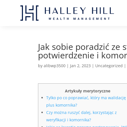
Jak sobie poradzić ze 
potwierdzenie i komo
by
alibwp3500
|
Jan 2, 2023
|
Uncategorized
Artykuły merytoryczne
Tylko po co poprawiać, który ma walidację
plus komornika?
Czy można ruszyć dalej, korzystając z
weryfikacji i komornika?