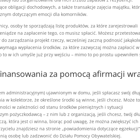
ące obligacji dochodowych, a także transakcje zajęcia majątku, któ
cznym dotyczącym emocji dla komorników.
icy, osoby te sporządzają listę produktów, za które zarejestrowali
ieniądze na zapłacenie tego, co musisz spłacić. Możesz przetestowa
y do zarządzania projekt rzeczy, wcześniej zaczną podnosić jakąkol
i wymaga wypłacenia środków, za które zazwyczaj można zapłacić w
 to w ich umyśle już przy wejściu – mimo to po prostu upewniłem 
inansowania za pomocą afirmacji wr
 administracyjnym) ujawnionym w domu, jeśli spłacasz swój dłu
w kolektorze, że określone środki są winne, jeśli chcesz. Może t
ności w zależności od stanu środków pieniężnych i sytuacji
zym pożyczkodawcą – z nim lub z organizacją, jeśli chcesz, twój dł
czą, która jest ci winna, biorąc pod uwagę, że można zwiększyć ich
erzycielu znajdziesz na stronie „powiadomienia dotyczące egzekucji”
dnią osobę lub zadzwonić do Działu Pomocy Obywatelskiej.