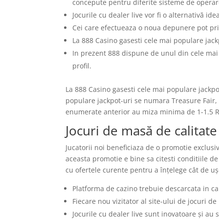
concepute pentru diferite sisteme de operar
Jocurile cu dealer live vor fi o alternativă id
Cei care efectueaza o noua depunere pot primi
La 888 Casino gasesti cele mai populare jackp
In prezent 888 dispune de unul din cele mai b
profil.
La 888 Casino gasesti cele mai populare jackpot
populare jackpot-uri se numara Treasure Fair, Mi
enumerate anterior au miza minima de 1-1.5 
Jocuri de masă de calitate
Jucatorii noi beneficiaza de o promotie exclusi
aceasta promotie e bine sa citesti conditiile de 
cu ofertele curente pentru a înțelege cât de ușo
Platforma de cazino trebuie descarcata in ca
Fiecare nou vizitator al site-ului de jocuri 
Jocurile cu dealer live sunt inovatoare și au s