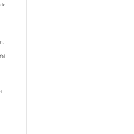
rde
ti.
fel
e
ri