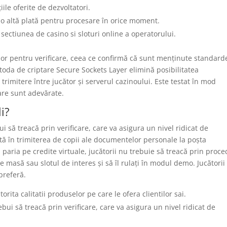
ile oferite de dezvoltatori.
e o altă plată pentru procesare în orice moment.
sectiunea de casino si sloturi online a operatorului.
ilor pentru verificare, ceea ce confirmă că sunt menținute standard
toda de criptare Secure Sockets Layer elimină posibilitatea
trimitere între jucător și serverul cazinoului. Este testat în mod
are sunt adevărate.
i?
bui să treacă prin verificare, care va asigura un nivel ridicat de
tă în trimiterea de copii ale documentelor personale la poșta
a paria pe credite virtuale, jucătorii nu trebuie să treacă prin proc
de masă sau slotul de interes și să îl rulați în modul demo. Jucătorii
preferă.
orita calitatii produselor pe care le ofera clientilor sai.
rebui să treacă prin verificare, care va asigura un nivel ridicat de