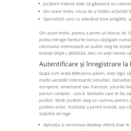
Jucătorii trebuie doar să găsească un cazinou 
Din acest motiv, riscul de a întâlni activități
Specialiștii sunt cu adevărat bine pregătiți, a
Din acest motiv, pentru a primi un bonus de 100
putea retrage fondurile bonus câștigate numai 
cazinoului interesează un public larg de vizita
licență ONJN L B000324, deci nu este nevoie să vă
Autentificare și înregistrare la
După cum arată 888casino pareri, este logic să 
multe varietăți interesante simultan. Dezvoltat
europene, americane sau franceze. Jocurile liv
pariuri complet – unică. Motivele care te fac să
jucător. Mulți jucători aleg un cazinou pentru 
jucători activi. Instituția a primit licență, așa
stabilite de lege.
Aplicația și versiunea desktop diferă doar î