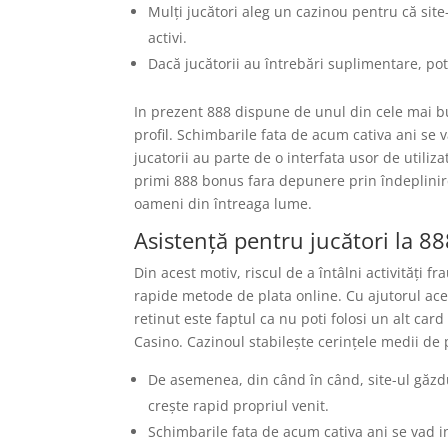
Mulți jucători aleg un cazinou pentru că site
activi.
Dacă jucătorii au întrebări suplimentare, pot
In prezent 888 dispune de unul din cele mai bun
profil. Schimbarile fata de acum cativa ani se 
jucatorii au parte de o interfata usor de utiliz
primi 888 bonus fara depunere prin îndeplinire
oameni din întreaga lume.
Asistență pentru jucători la 8
Din acest motiv, riscul de a întâlni activități 
rapide metode de plata online. Cu ajutorul ace
retinut este faptul ca nu poti folosi un alt car
Casino. Cazinoul stabilește cerințele medii de 
De asemenea, din când în când, site-ul găzd
crește rapid propriul venit.
Schimbarile fata de acum cativa ani se vad i