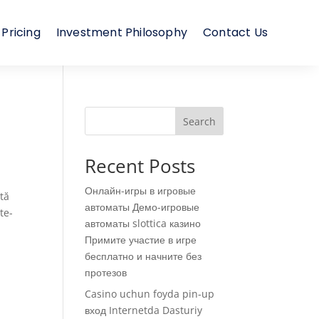
Pricing
Investment Philosophy
Contact Us
Search
Recent Posts
Онлайн-игры в игровые
stă
автоматы Демо-игровые
te-
автоматы slottica казино
Примите участие в игре
бесплатно и начните без
протезов
Casino uchun foyda pin-up
вход Internetda Dasturiy