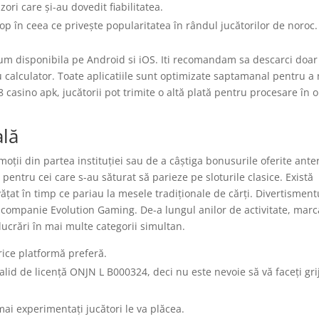
ri care și-au dovedit fiabilitatea.
op în ceea ce privește popularitatea în rândul jucătorilor de noroc.
 acum disponibila pe Android si iOS. Iti recomandam sa descarci doar
tru calculator. Toate aplicatiile sunt optimizate saptamanal pentru a
casino apk, jucătorii pot trimite o altă plată pentru procesare în o
ală
omoții din partea instituției sau de a câștiga bonusurile oferite anter
lă pentru cei care s-au săturat să parieze pe sloturile clasice. Există
nvățat în timp ce pariau la mesele tradiționale de cărți. Divertisment
 companie Evolution Gaming. De-a lungul anilor de activitate, marc
lucrări în mai multe categorii simultan.
orice platformă preferă.
lid de licență ONJN L B000324, deci nu este nevoie să vă faceți grij
ai experimentați jucători le va plăcea.