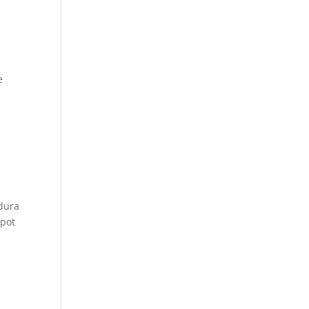
e
edura
 pot