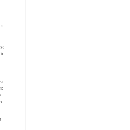
ri
esc
 în
si
sc
a
ta
a