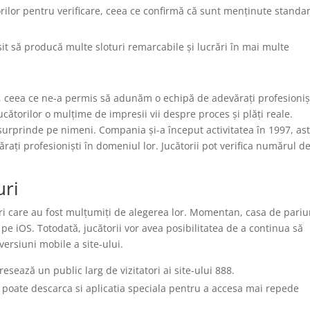
orilor pentru verificare, ceea ce confirmă că sunt menținute standa
șit să producă multe sloturi remarcabile și lucrări în mai multe
tă, ceea ce ne-a permis să adunăm o echipă de adevărați profesioniș
cătorilor o mulțime de impresii vii despre proces și plăți reale.
surprinde pe nimeni. Compania și-a început activitatea în 1997, ast
rați profesioniști în domeniul lor. Jucătorii pot verifica numărul d
uri
ori care au fost mulțumiți de alegerea lor. Momentan, casa de pariu
 pe iOS. Totodată, jucătorii vor avea posibilitatea de a continua să
ersiuni mobile a site-ului.
resează un public larg de vizitatori ai site-ului 888.
 poate descarca si aplicatia speciala pentru a accesa mai repede