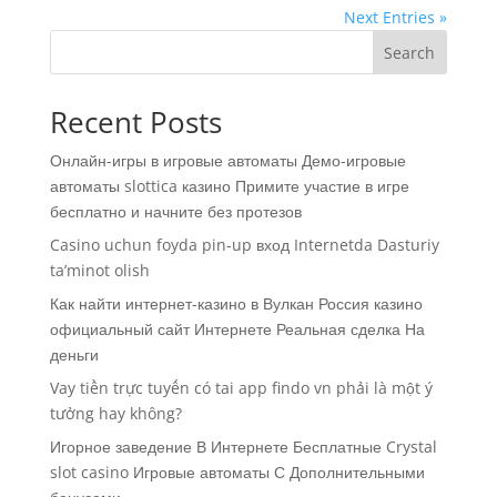
Next Entries »
Search
Recent Posts
Онлайн-игры в игровые автоматы Демо-игровые
автоматы slottica казино Примите участие в игре
бесплатно и начните без протезов
Casino uchun foyda pin-up вход Internetda Dasturiy
ta’minot olish
Как найти интернет-казино в Вулкан Россия казино
официальный сайт Интернете Реальная сделка На
деньги
Vay tiền trực tuyến có tai app findo vn phải là một ý
tưởng hay không?
Игорное заведение В Интернете Бесплатные Crystal
slot casino Игровые автоматы С Дополнительными